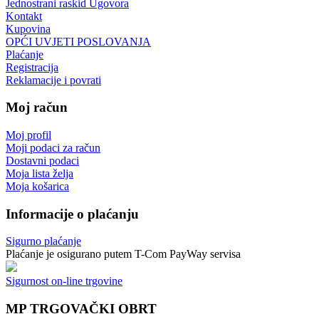
Jednostrani raskid Ugovora
Kontakt
Kupovina
OPĆI UVJETI POSLOVANJA
Plaćanje
Registracija
Reklamacije i povrati
Moj račun
Moj profil
Moji podaci za račun
Dostavni podaci
Moja lista želja
Moja košarica
Informacije o plaćanju
Sigurno plaćanje
Plaćanje je osigurano putem T-Com PayWay servisa
Sigurnost on-line trgovine
MP TRGOVAČKI OBRT