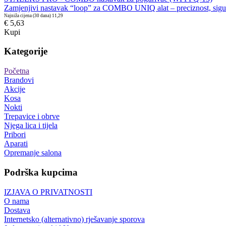
Zamjenjivi nastavak “loop” za COMBO UNIQ alat – preciznost, sigurno
Najniža cijena (30 dana)
11,29
€ 5,63
Kupi
Kategorije
Početna
Brandovi
Akcije
Kosa
Nokti
Trepavice i obrve
Njega lica i tijela
Pribori
Aparati
Opremanje salona
Podrška kupcima
IZJAVA O PRIVATNOSTI
O nama
Dostava
Internetsko (alternativno) rješavanje sporova