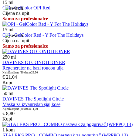
15
ml
OPI - GelColor OPI Red
Cijena na upit
Samo za profesionalce
15
ml
OPI - GelColor Red - Y For The Holidays
Cijena na upit
Samo za profesionalce
250
ml
DAVINES OI CONDITIONER
Regenerator na bazi roucou ulja
Najniža cijena (30 dana)
26,30
€ 21,04
Kupi
50
ml
DAVINES The Spotlight Circle
Maska za izvanredan sjaj kose
Najniža cijena (30 dana)
11,00
€ 8,80
Kupi
1
kom
STALEKS PRO - COMBO nastavak za pogurivač (WPPPQ-13)