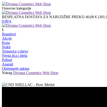
Osnovne kategorije
BESPLATNA DOSTAVA ZA NARUDŽBE PREKO 40,00 € (301,9
0,00
€
€
Brandovi
Akcije
Kosa
Nokti
Trepavice i obrve
Njega lica i tijela
Pribori
Aparati
Opremanje salona
Natrag
Diviana Cosmetics Web Shop