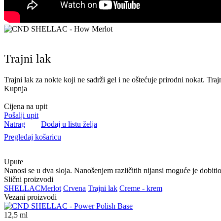
Trajni lak
Trajni lak za nokte koji ne sadrži gel i ne oštećuje prirodni nokat. T
Kupnja
Cijena na upit
Pošalji upit
Natrag
Dodaj u listu želja
Pregledaj košaricu
Upute
Nanosi se u dva sloja. Nanošenjem različitih nijansi moguće je dobitio
Slični proizvodi
SHELLAC
Merlot
Crvena
Trajni lak
Creme - krem
Vezani proizvodi
12,5
ml