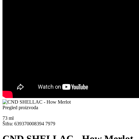
Pregled proizvoda
73
ml
Šifra: 639370008394 7979
CND SHELLAC - How Merlot