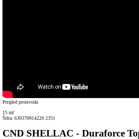
Pregled proizvoda
15
ml
Šifra: 639370914220 2351
CND SHELLAC - Duraforce To