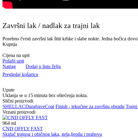
Završni lak / nadlak za trajni lak
Posebno čvrsti završni lak štiti krhke i slabe nokte. Jedna bočica dovol
Kupnja
Cijena na upit
Pošalji upit
Natrag
Dodaj u listu želja
Pregledaj košaricu
Upute
Uklanja se u 15 minuta bez oštećenja nokta.
Slični proizvodi
SHELLAC
Duraforce
Coat
Finish - tekućine za završnu obradu
Trajni
Vezani proizvodi
964
ml
CND OFFLY FAST
Skidač trajnog i običnog laka, gela,ljepila i prahova