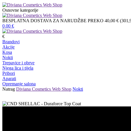
Osnovne kategorije
BESPLATNA DOSTAVA ZA NARUDŽBE PREKO 40,00 € (301,9
0,00
€
€
Brandovi
Akcije
Kosa
Nokti
Trepavice i obrve
Njega lica i tijela
Pribori
Aparati
Opremanje salona
Natrag
Diviana Cosmetics Web Shop
Nokti