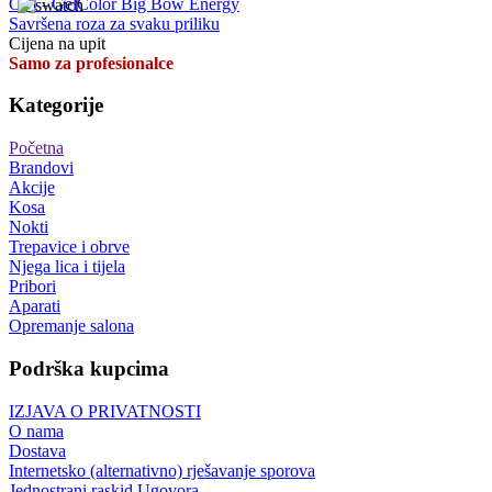
OPI - GelColor Big Bow Energy
Savršena roza za svaku priliku
Cijena na upit
Samo za profesionalce
Kategorije
Početna
Brandovi
Akcije
Kosa
Nokti
Trepavice i obrve
Njega lica i tijela
Pribori
Aparati
Opremanje salona
Podrška kupcima
IZJAVA O PRIVATNOSTI
O nama
Dostava
Internetsko (alternativno) rješavanje sporova
Jednostrani raskid Ugovora