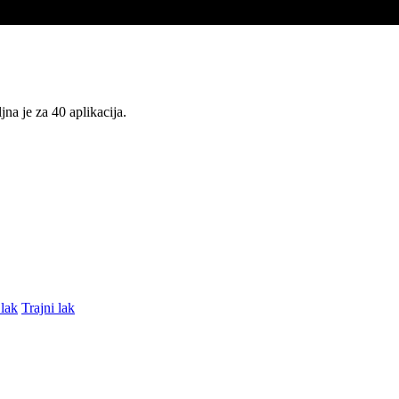
jna je za 40 aplikacija.
 lak
Trajni lak