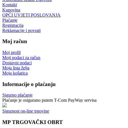
Kontakt
Kupovina
OPĆI UVJETI POSLOVANJA
Plaćanje
Registracija
Reklamacije i povrati
Moj račun
Moj profil
Moji podaci za račun
Dostavni podaci
Moja lista želja
Moja košarica
Informacije o plaćanju
Sigurno plaćanje
Plaćanje je osigurano putem T-Com PayWay servisa
Sigurnost on-line trgovine
MP TRGOVAČKI OBRT