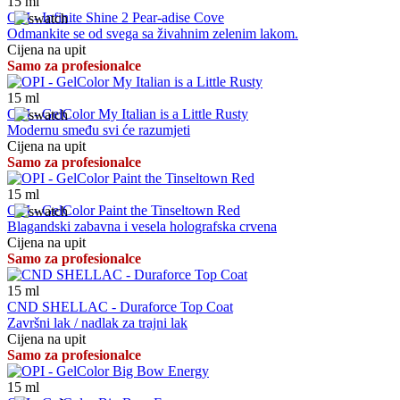
15
ml
OPI - Infinite Shine 2 Pear-adise Cove
Odmankite se od svega sa živahnim zelenim lakom.
Cijena na upit
Samo za profesionalce
15
ml
OPI - GelColor My Italian is a Little Rusty
Modernu smeđu svi će razumjeti
Cijena na upit
Samo za profesionalce
15
ml
OPI - GelColor Paint the Tinseltown Red
Blagandski zabavna i vesela holografska crvena
Cijena na upit
Samo za profesionalce
15
ml
CND SHELLAC - Duraforce Top Coat
Završni lak / nadlak za trajni lak
Cijena na upit
Samo za profesionalce
15
ml