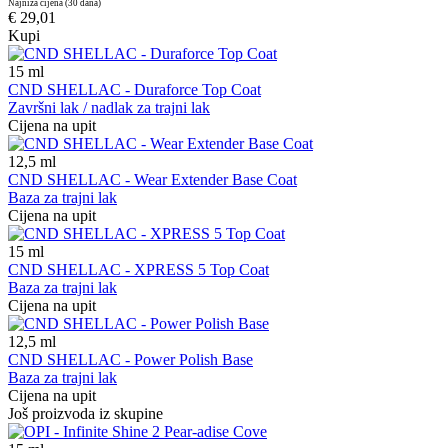
Najniža cijena (30 dana)
€ 29,01
Kupi
15
ml
CND SHELLAC - Duraforce Top Coat
Završni lak / nadlak za trajni lak
Cijena na upit
12,5
ml
CND SHELLAC - Wear Extender Base Coat
Baza za trajni lak
Cijena na upit
15
ml
CND SHELLAC - XPRESS 5 Top Coat
Baza za trajni lak
Cijena na upit
12,5
ml
CND SHELLAC - Power Polish Base
Baza za trajni lak
Cijena na upit
Još proizvoda iz skupine