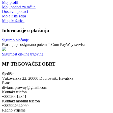
Moj profil
Moji podaci za račun
Dostavni podaci
Moja lista želja
Moja košarica
Informacije o plaćanju
Sigurno plaćanje
Plaćanje je osigurano putem T-Com PayWay servisa
Sigurnost on-line trgovine
MP TRGOVAČKI OBRT
Sjedište
Vukovarska 22, 20000 Dubrovnik, Hrvatska
E-mail
diviana.proway@gmail.com
Kontakt telefon
+38520612351
Kontakt mobilni telefon
+385994624060
Radno vrijeme