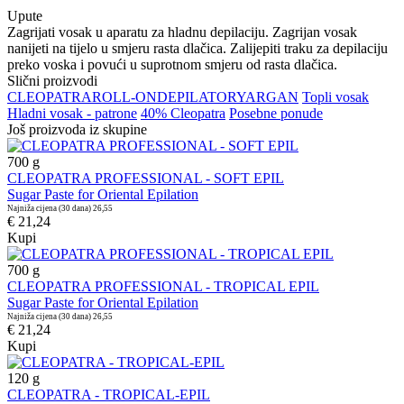
Upute
Zagrijati vosak u aparatu za hladnu depilaciju. Zagrijan vosak
nanijeti na tijelo u smjeru rasta dlačica. Zalijepiti traku za depilaciju
preko voska i povući u suprotnom smjeru od rasta dlačica.
Slični proizvodi
CLEOPATRA
ROLL-ON
DEPILATORY
ARGAN
Topli vosak
Hladni vosak - patrone
40% Cleopatra
Posebne ponude
Još proizvoda iz skupine
700
g
CLEOPATRA PROFESSIONAL - SOFT EPIL
Sugar Paste for Oriental Epilation
Najniža cijena (30 dana)
26,55
€ 21,24
Kupi
700
g
CLEOPATRA PROFESSIONAL - TROPICAL EPIL
Sugar Paste for Oriental Epilation
Najniža cijena (30 dana)
26,55
€ 21,24
Kupi
120
g
CLEOPATRA - TROPICAL-EPIL