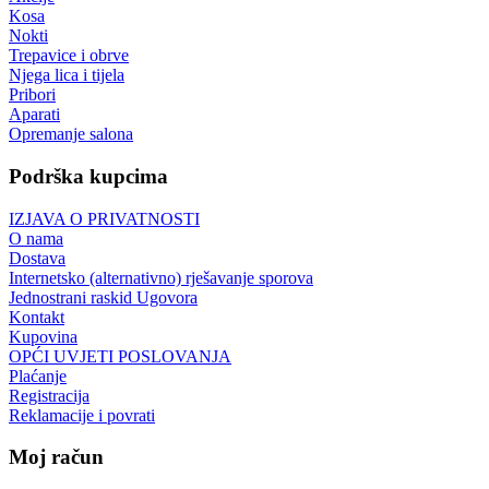
Kosa
Nokti
Trepavice i obrve
Njega lica i tijela
Pribori
Aparati
Opremanje salona
Podrška kupcima
IZJAVA O PRIVATNOSTI
O nama
Dostava
Internetsko (alternativno) rješavanje sporova
Jednostrani raskid Ugovora
Kontakt
Kupovina
OPĆI UVJETI POSLOVANJA
Plaćanje
Registracija
Reklamacije i povrati
Moj račun