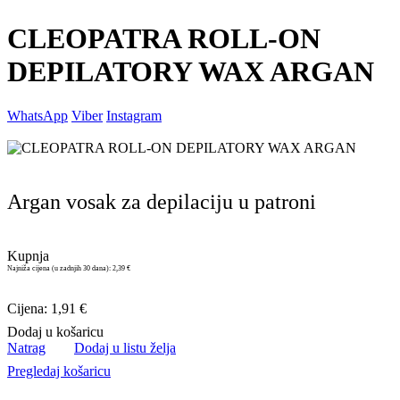
CLEOPATRA ROLL-ON
DEPILATORY WAX ARGAN
WhatsApp
Viber
Instagram
Argan vosak za depilaciju u patroni
Kupnja
Najniža cijena (u zadnjih 30 dana):
2,39 €
Cijena: 1,91 €
Dodaj u košaricu
Natrag
Dodaj u listu želja
Pregledaj košaricu