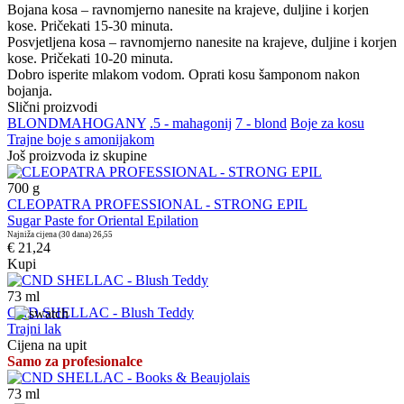
Bojana kosa – ravnomjerno nanesite na krajeve, duljine i korjen
kose. Pričekati 15-30 minuta.
Posvjetljena kosa – ravnomjerno nanesite na krajeve, duljine i korjen
kose. Pričekati 10-20 minuta.
Dobro isperite mlakom vodom. Oprati kosu šamponom nakon
bojanja.
Slični proizvodi
BLOND
MAHOGANY
.5 - mahagonij
7 - blond
Boje za kosu
Trajne boje s amonijakom
Još proizvoda iz skupine
700
g
CLEOPATRA PROFESSIONAL - STRONG EPIL
Sugar Paste for Oriental Epilation
Najniža cijena (30 dana)
26,55
€ 21,24
Kupi
73
ml
CND SHELLAC - Blush Teddy
Trajni lak
Cijena na upit
Samo za profesionalce
73
ml