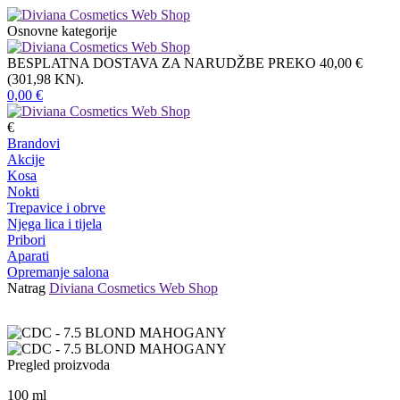
Osnovne kategorije
BESPLATNA DOSTAVA ZA NARUDŽBE PREKO 40,00 €
(301,98 KN).
0,00
€
€
Brandovi
Akcije
Kosa
Nokti
Trepavice i obrve
Njega lica i tijela
Pribori
Aparati
Opremanje salona
Natrag
Diviana Cosmetics Web Shop
Pregled proizvoda
100
ml