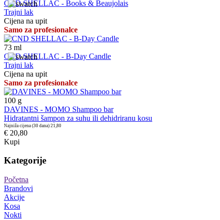
CND SHELLAC - Books & Beaujolais
Trajni lak
Cijena na upit
Samo za profesionalce
73
ml
CND SHELLAC - B-Day Candle
Trajni lak
Cijena na upit
Samo za profesionalce
100
g
DAVINES - MOMO Shampoo bar
Hidratantni šampon za suhu ili dehidriranu kosu
Najniža cijena (30 dana)
21,80
€ 20,80
Kupi
Kategorije
Početna
Brandovi
Akcije
Kosa
Nokti