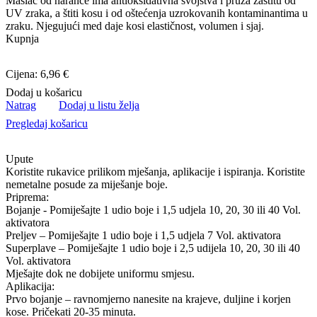
Maslac od naranče ima antioksidativna svojstva i pruža zaštitu od
UV zraka, a štiti kosu i od oštećenja uzrokovanih kontaminantima u
zraku. Njegujući med daje kosi elastičnost, volumen i sjaj.
Kupnja
Cijena: 6,96 €
Dodaj u košaricu
Natrag
Dodaj u listu želja
Pregledaj košaricu
Upute
Koristite rukavice prilikom mješanja, aplikacije i ispiranja. Koristite
nemetalne posude za miješanje boje.
Priprema:
Bojanje - Pomiješajte 1 udio boje i 1,5 udjela 10, 20, 30 ili 40 Vol.
aktivatora
Preljev – Pomiješajte 1 udio boje i 1,5 udjela 7 Vol. aktivatora
Superplave – Pomiješajte 1 udio boje i 2,5 udijela 10, 20, 30 ili 40
Vol. aktivatora
Mješajte dok ne dobijete uniformu smjesu.
Aplikacija:
Prvo bojanje – ravnomjerno nanesite na krajeve, duljine i korjen
kose. Pričekati 20-35 minuta.