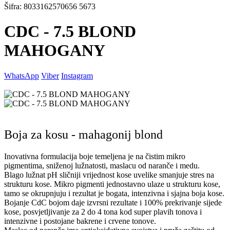
Šifra: 8033162570656 5673
CDC - 7.5 BLOND
MAHOGANY
WhatsApp
Viber
Instagram
Boja za kosu - mahagonij blond
Inovativna formulacija boje temeljena je na čistim mikro
pigmentima, sniženoj lužnatosti, maslacu od naranče i medu.
Blago lužnat pH sličniji vrijednost kose uvelike smanjuje stres na
strukturu kose. Mikro pigmenti jednostavno ulaze u strukturu kose,
tamo se okrupnjuju i rezultat je bogata, intenzivna i sjajna boja kose.
Bojanje CdC bojom daje izvrsni rezultate i 100% prekrivanje sijede
kose, posvjetljivanje za 2 do 4 tona kod super plavih tonova i
intenzivne i postojane bakrene i crvene tonove.