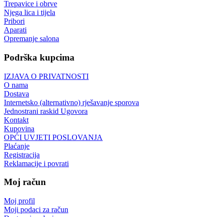
Trepavice i obrve
Njega lica i tijela
Pribori
Aparati
Opremanje salona
Podrška kupcima
IZJAVA O PRIVATNOSTI
O nama
Dostava
Internetsko (alternativno) rješavanje sporova
Jednostrani raskid Ugovora
Kontakt
Kupovina
OPĆI UVJETI POSLOVANJA
Plaćanje
Registracija
Reklamacije i povrati
Moj račun
Moj profil
Moji podaci za račun