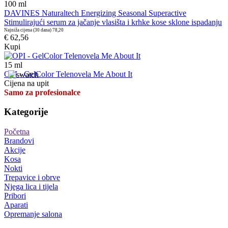
100
ml
DAVINES Naturaltech Energizing Seasonal Superactive
Stimulirajući serum za jačanje vlasišta i krhke kose sklone ispadanju
Najniža cijena (30 dana)
78,20
€ 62,56
Kupi
15
ml
OPI - GelColor Telenovela Me About It
Cijena na upit
Samo za profesionalce
Kategorije
Početna
Brandovi
Akcije
Kosa
Nokti
Trepavice i obrve
Njega lica i tijela
Pribori
Aparati
Opremanje salona