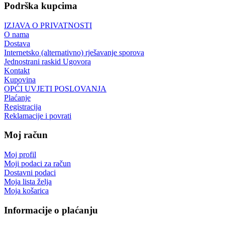
Podrška kupcima
IZJAVA O PRIVATNOSTI
O nama
Dostava
Internetsko (alternativno) rješavanje sporova
Jednostrani raskid Ugovora
Kontakt
Kupovina
OPĆI UVJETI POSLOVANJA
Plaćanje
Registracija
Reklamacije i povrati
Moj račun
Moj profil
Moji podaci za račun
Dostavni podaci
Moja lista želja
Moja košarica
Informacije o plaćanju