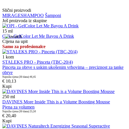
Slični proizvodi
MIRAGE
SHAMPOO
Šamponi
Još proizvoda iz skupine
15
ml
OPI - GelColor Let Me Bayou A Drink
Cijena na upit
Samo za profesionalce
1
kom
STALEKS PRO - Pinceta (TBC-20/4)
Pinceta za obrve s uskim ukošenim vrhovima – preciznost za tanke
obrve
Najniža cijena (30 dana)
46,45
€ 10,13
Kupi
250
ml
DAVINES More Inside This is a Volume Boosting Mousse
Pjena za volumen
Najniža cijena (30 dana)
25,50
€ 20,40
Kupi