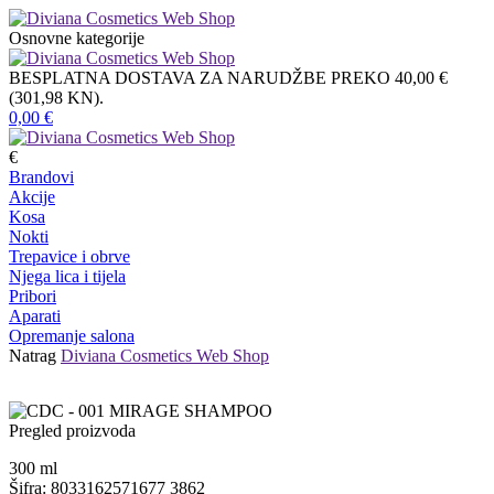
Osnovne kategorije
BESPLATNA DOSTAVA ZA NARUDŽBE PREKO 40,00 €
(301,98 KN).
0,00
€
€
Brandovi
Akcije
Kosa
Nokti
Trepavice i obrve
Njega lica i tijela
Pribori
Aparati
Opremanje salona
Natrag
Diviana Cosmetics Web Shop
Pregled proizvoda
300
ml
Šifra: 8033162571677 3862