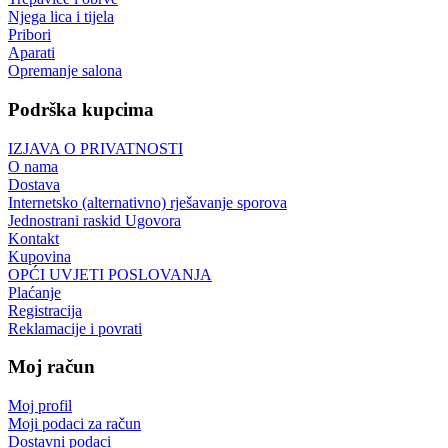
Njega lica i tijela
Pribori
Aparati
Opremanje salona
Podrška kupcima
IZJAVA O PRIVATNOSTI
O nama
Dostava
Internetsko (alternativno) rješavanje sporova
Jednostrani raskid Ugovora
Kontakt
Kupovina
OPĆI UVJETI POSLOVANJA
Plaćanje
Registracija
Reklamacije i povrati
Moj račun
Moj profil
Moji podaci za račun
Dostavni podaci