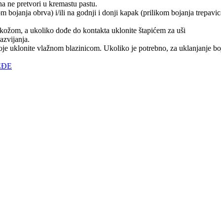
na ne pretvori u kremastu pastu.
 bojanja obrva) i/ili na godnji i donji kapak (prilikom bojanja trepavic
s kožom, a ukoliko dođe do kontakta uklonite štapićem za uši
razvijanja.
 boje uklonite vlažnom blazinicom. Ukoliko je potrebno, za uklanjanje b
EĐE