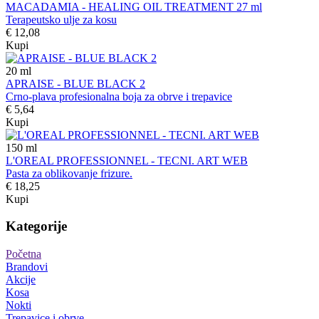
MACADAMIA - HEALING OIL TREATMENT 27 ml
Terapeutsko ulje za kosu
€ 12,08
Kupi
20
ml
APRAISE - BLUE BLACK 2
Crno-plava profesionalna boja za obrve i trepavice
€ 5,64
Kupi
150
ml
L'OREAL PROFESSIONNEL - TECNI. ART WEB
Pasta za oblikovanje frizure.
€ 18,25
Kupi
Kategorije
Početna
Brandovi
Akcije
Kosa
Nokti
Trepavice i obrve