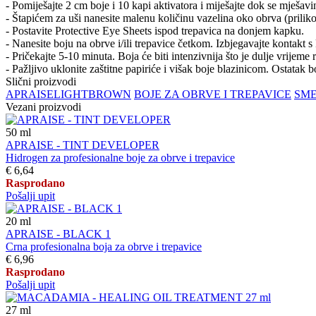
- Pomiješajte 2 cm boje i 10 kapi aktivatora i miješajte dok se mješavi
- Štapićem za uši nanesite malenu količinu vazelina oko obrva (prilikom
- Postavite Protective Eye Sheets ispod trepavica na donjem kapku.
- Nanesite boju na obrve i/ili trepavice četkom. Izbjegavajte kontakt 
- Pričekajte 5-10 minuta. Boja će biti intenzivnija što je dulje vrijeme 
- Pažljivo uklonite zaštitne papiriće i višak boje blazinicom. Ostatak
Slični proizvodi
APRAISE
LIGHT
BROWN
BOJE ZA OBRVE I TREPAVICE
SM
Vezani proizvodi
50
ml
APRAISE - TINT DEVELOPER
Hidrogen za profesionalne boje za obrve i trepavice
€ 6,64
Rasprodano
Pošalji upit
20
ml
APRAISE - BLACK 1
Crna profesionalna boja za obrve i trepavice
€ 6,96
Rasprodano
Pošalji upit
27
ml