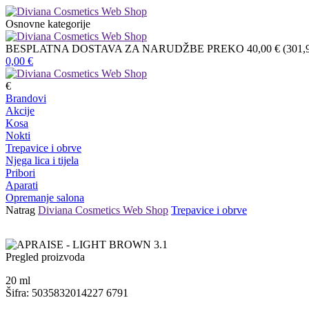
Osnovne kategorije
BESPLATNA DOSTAVA ZA NARUDŽBE PREKO 40,00 € (301,9
0,00
€
€
Brandovi
Akcije
Kosa
Nokti
Trepavice i obrve
Njega lica i tijela
Pribori
Aparati
Opremanje salona
Natrag
Diviana Cosmetics Web Shop
Trepavice i obrve
Pregled proizvoda
20
ml
Šifra: 5035832014227 6791