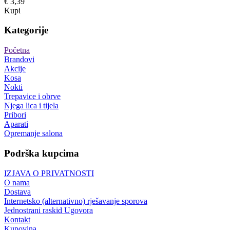
€ 3,39
Kupi
Kategorije
Početna
Brandovi
Akcije
Kosa
Nokti
Trepavice i obrve
Njega lica i tijela
Pribori
Aparati
Opremanje salona
Podrška kupcima
IZJAVA O PRIVATNOSTI
O nama
Dostava
Internetsko (alternativno) rješavanje sporova
Jednostrani raskid Ugovora
Kontakt
Kupovina