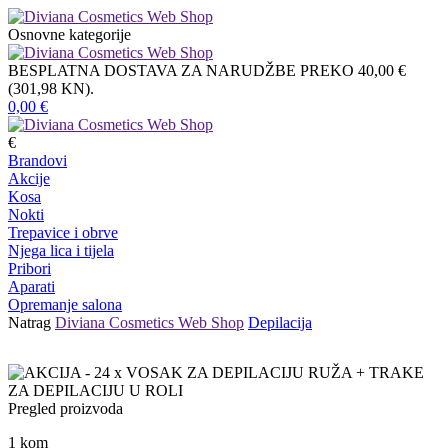
Osnovne kategorije
BESPLATNA DOSTAVA ZA NARUDŽBE PREKO 40,00 €
(301,98 KN).
0,00
€
€
Brandovi
Akcije
Kosa
Nokti
Trepavice i obrve
Njega lica i tijela
Pribori
Aparati
Opremanje salona
Natrag
Diviana Cosmetics Web Shop
Depilacija
Pregled proizvoda
1
kom