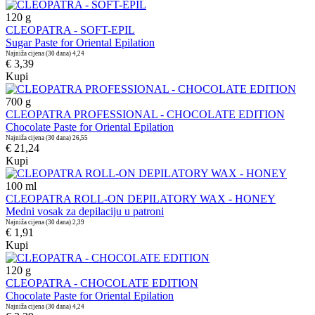
120
g
CLEOPATRA - SOFT-EPIL
Sugar Paste for Oriental Epilation
Najniža cijena (30 dana)
4,24
€ 3,39
Kupi
700
g
CLEOPATRA PROFESSIONAL - CHOCOLATE EDITION
Chocolate Paste for Oriental Epilation
Najniža cijena (30 dana)
26,55
€ 21,24
Kupi
100
ml
CLEOPATRA ROLL-ON DEPILATORY WAX - HONEY
Medni vosak za depilaciju u patroni
Najniža cijena (30 dana)
2,39
€ 1,91
Kupi
120
g
CLEOPATRA - CHOCOLATE EDITION
Chocolate Paste for Oriental Epilation
Najniža cijena (30 dana)
4,24