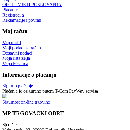
OPĆI UVJETI POSLOVANJA
Plaćanje
Registracija
Reklamacije i povrati
Moj račun
Moj profil
Moji podaci za račun
Dostavni podaci
Moja lista želja
Moja košarica
Informacije o plaćanju
Sigurno plaćanje
Plaćanje je osigurano putem T-Com PayWay servisa
Sigurnost on-line trgovine
MP TRGOVAČKI OBRT
Sjedište
Vukovarska 22, 20000 Dubrovnik, Hrvatska