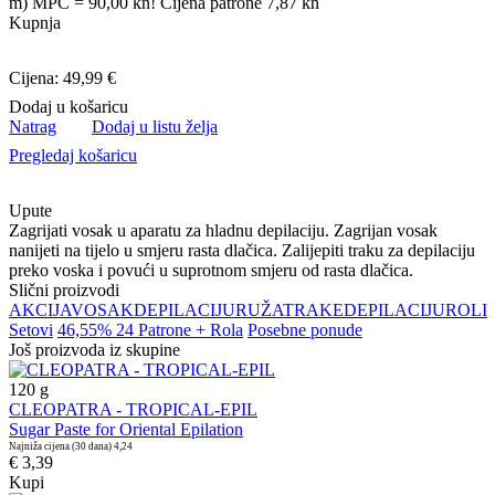
m) MPC = 90,00 kn! Cijena patrone 7,87 kn
Kupnja
Cijena: 49,99 €
Dodaj u košaricu
Natrag
Dodaj u listu želja
Pregledaj košaricu
Upute
Zagrijati vosak u aparatu za hladnu depilaciju. Zagrijan vosak
nanijeti na tijelo u smjeru rasta dlačica. Zalijepiti traku za depilaciju
preko voska i povući u suprotnom smjeru od rasta dlačica.
Slični proizvodi
AKCIJA
VOSAK
DEPILACIJU
RUŽA
TRAKE
DEPILACIJU
ROLI
Setovi
46,55% 24 Patrone + Rola
Posebne ponude
Još proizvoda iz skupine
120
g
CLEOPATRA - TROPICAL-EPIL
Sugar Paste for Oriental Epilation
Najniža cijena (30 dana)
4,24
€ 3,39
Kupi