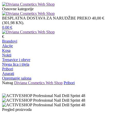
Osnovne kategorije
BESPLATNA DOSTAVA ZA NARUDŽBE PREKO 40,00 €
(301,98 KN).
0,00
€
€
Brandovi
Akcije
Kosa
Nokti
Trepavice i obrve
Njega lica i tijela
Pribori
Aparati
Opremanje salona
Natrag
Diviana Cosmetics Web Shop
Pribori
Pregled proizvoda