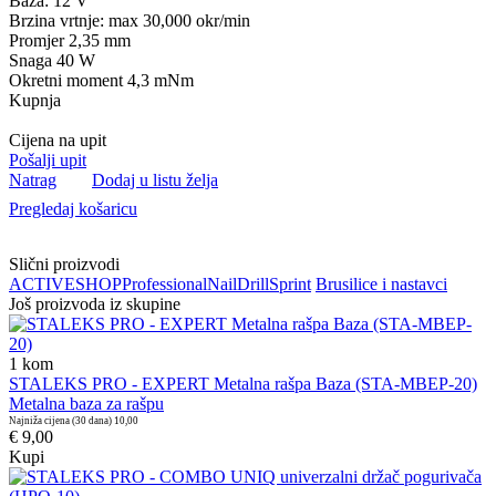
Baza: 12 V
Brzina vrtnje: max 30,000 okr/min
Promjer 2,35 mm
Snaga 40 W
Okretni moment 4,3 mNm
Kupnja
Cijena na upit
Pošalji upit
Natrag
Dodaj u listu želja
Pregledaj košaricu
Slični proizvodi
ACTIVESHOP
Professional
Nail
Drill
Sprint
Brusilice i nastavci
Još proizvoda iz skupine
1
kom
STALEKS PRO - EXPERT Metalna rašpa Baza (STA-MBEP-20)
Metalna baza za rašpu
Najniža cijena (30 dana)
10,00
€ 9,00
Kupi