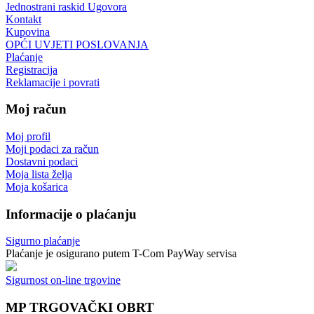
Jednostrani raskid Ugovora
Kontakt
Kupovina
OPĆI UVJETI POSLOVANJA
Plaćanje
Registracija
Reklamacije i povrati
Moj račun
Moj profil
Moji podaci za račun
Dostavni podaci
Moja lista želja
Moja košarica
Informacije o plaćanju
Sigurno plaćanje
Plaćanje je osigurano putem T-Com PayWay servisa
Sigurnost on-line trgovine
MP TRGOVAČKI OBRT