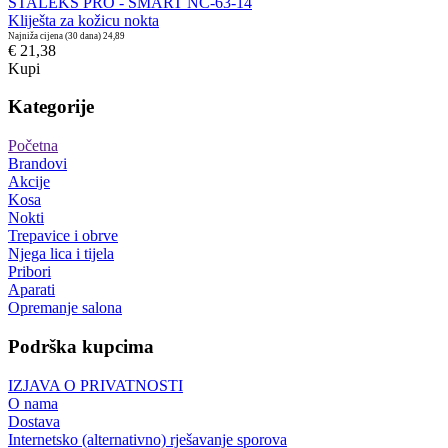
STALEKS PRO - SMART NC-63-14
Kliješta za kožicu nokta
Najniža cijena (30 dana)
24,89
€ 21,38
Kupi
Kategorije
Početna
Brandovi
Akcije
Kosa
Nokti
Trepavice i obrve
Njega lica i tijela
Pribori
Aparati
Opremanje salona
Podrška kupcima
IZJAVA O PRIVATNOSTI
O nama
Dostava
Internetsko (alternativno) rješavanje sporova