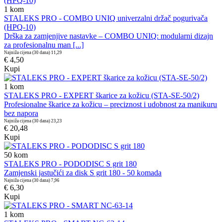
1
kom
STALEKS PRO - COMBO UNIQ univerzalni držač pogurivača
(HPQ-10)
Drška za zamjenjive nastavke – COMBO UNIQ: modularni dizajn
za profesionalnu man [...]
Najniža cijena (30 dana)
11,29
€ 4,50
Kupi
1
kom
STALEKS PRO - EXPERT škarice za kožicu (STA-SE-50/2)
Profesionalne škarice za kožicu – preciznost i udobnost za manikuru
bez napora
Najniža cijena (30 dana)
23,23
€ 20,48
Kupi
50
kom
STALEKS PRO - PODODISC S grit 180
Zamjenski jastučići za disk S grit 180 - 50 komada
Najniža cijena (30 dana)
7,96
€ 6,30
Kupi
1
kom