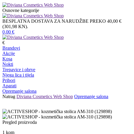
Osnovne kategorije
BESPLATNA DOSTAVA ZA NARUDŽBE PREKO 40,00 €
(301,98 KN).
0,00
€
€
Brandovi
Akcije
Kosa
Nokti
Trepavice i obrve
Njega lica i tijela
Pribori
Aparati
Opremanje salona
Natrag
Diviana Cosmetics Web Shop
Opremanje salona
Pregled proizvoda
1
kom