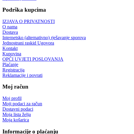
Podrška kupcima
IZJAVA O PRIVATNOSTI
O nama
Dostava
Internetsko (alternativno) rješavanje sporova
Jednostrani raskid Ugovora
Kontakt
Kupovina
OPĆI UVJETI POSLOVANJA
Plaćanje
Registracija
Reklamacije i povrati
Moj račun
Moj profil
Moji podaci za račun
Dostavni podaci
Moja lista želja
Moja košarica
Informacije o plaćanju