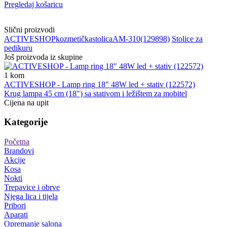
Pregledaj košaricu
Slični proizvodi
ACTIVESHOP
kozmetička
stolica
AM-310
(129898)
Stolice za
pedikuru
Još proizvoda iz skupine
1
kom
ACTIVESHOP - Lamp ring 18" 48W led + stativ (122572)
Krug lampa 45 cm (18") sa stativom i ležištem za mobitel
Cijena na upit
Kategorije
Početna
Brandovi
Akcije
Kosa
Nokti
Trepavice i obrve
Njega lica i tijela
Pribori
Aparati
Opremanje salona